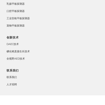
乳腺平板探测器
口腔平板探测器
工业安检平板探测器
宠物平板探测器
创新技术
DAEC技术
碘化铯直接生长技术
全视野AED技术
联系我们
联系我们
人才招聘