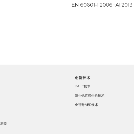
EN 60601-1:2006+A1:2013 
创新技术
器
DAEC技术
器
碘化铯直接生长技术
器
全视野AED技术
器
探测器
器