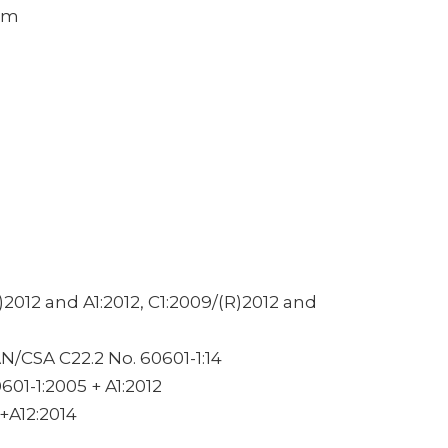
 cm
(R)2012 and A1:2012, C1:2009/(R)2012 and
N/CSA C22.2 No. 60601-1:14
01-1:2005 + A1:2012
+A12:2014