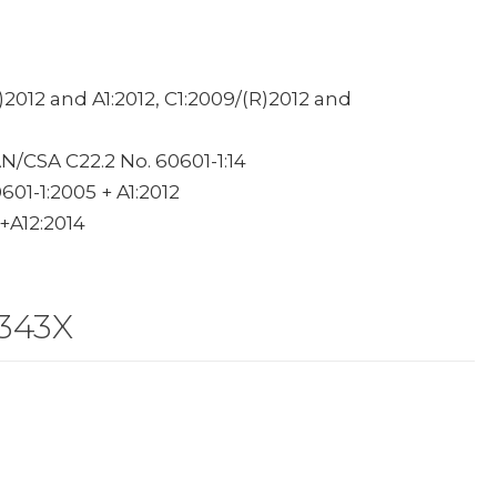
(R)2012 and A1:2012, C1:2009/(R)2012 and
N/CSA C22.2 No. 60601-1:14
01-1:2005 + A1:2012
+A12:2014
4343X