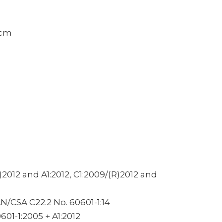
 cm
(R)2012 and A1:2012, C1:2009/(R)2012 and
N/CSA C22.2 No. 60601-1:14
01-1:2005 + A1:2012