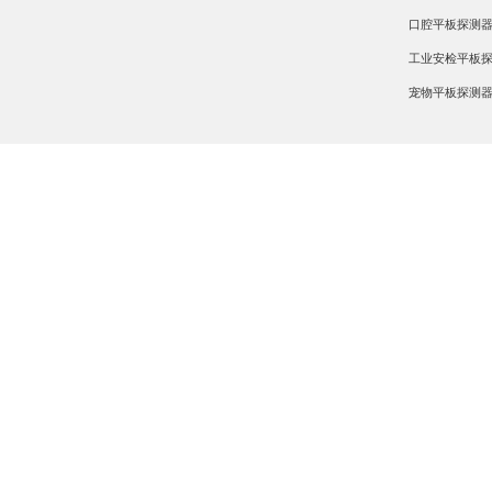
口腔平板探测
工业安检平板
宠物平板探测