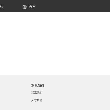
系
语言
HOME
/
产品中心
联系我们
联系我们
人才招聘