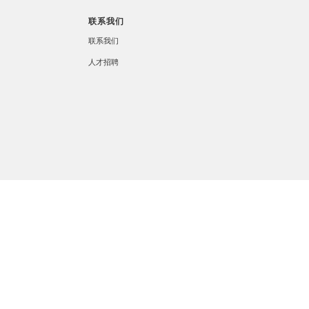
联系我们
联系我们
人才招聘