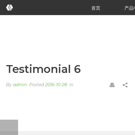
首页
产品
Testimonial 6
Testimonial 6
By
admin
Posted
2016-10-28
In