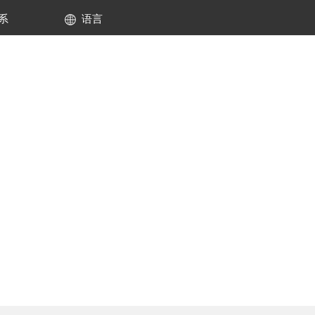
系
语言
HOME
/
TESTIMONIAL
/ TESTIMONIAL 6