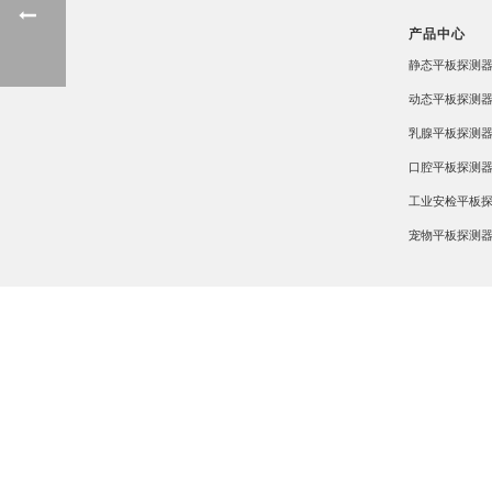
产品中心
静态平板探测
动态平板探测
乳腺平板探测
口腔平板探测
工业安检平板
宠物平板探测